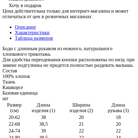
Хочу в подарок
Цена действительна только для интернет-магазина и может
отличаться от цен в розничных магазинах
Описание
Характеристики
Таблица размеров
Боди с длинным рукавом из нежного, натурального
хлопкового трикотажа.
Для удобства переодевания кнопки расположены по низу, при
замене подгузника не придется полностью раздевать малыша.
Состав
100% хлопок
Ткань
Кашкорсе
Базовая единица
шт
Размер
Длина
Ширина
Длина
(см)
изделия (1)
изделия (2)
рукава (3)
20-62
38
20
18
22-68
38,5
21
20
24-74
39
22
22
24-80
39,5
22
24