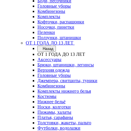
Боди, песочники
Головные уборы
Комбинезоны
Комплекты
Кофточки, распашонки
Носочки, пинетки
Пеленки
Ползунки, штанишки
ОТ 1 ГОДА ДО 13 ЛЕТ
Назад
ОТ 1 ГОДА ДО 13 ЛЕТ
Аксессуары
Брюки, штанишки, легинсы
Верхняя одежда
Головные уборы
Джемпера, свитшоты, туники
Комбинезоны
Комплекты нижнего белья
Костюмы
Нижнее бельё
Носки, колготки
Пижамы, халаты
Платья, сарафаны
Толстовки, жакеты, пальто
Футболки, водолазки