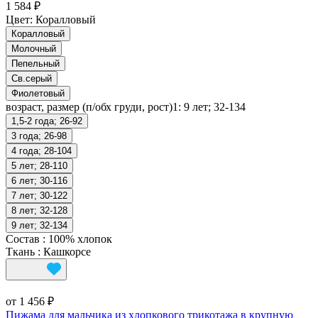
1 584 ₽
Цвет:
Коралловый
Коралловый
Молочный
Пепельный
Св.серый
Фиолетовый
возраст, размер (п/обх груди, рост)1:
9 лет; 32-134
1,5-2 года; 26-92
3 года; 26-98
4 года; 28-104
5 лет; 28-110
6 лет; 30-116
7 лет; 30-122
8 лет; 32-128
9 лет; 32-134
Состав
:
100% хлопок
Ткань
:
Кашкорсе
от 1 456 ₽
Пижама для мальчика из хлопкового трикотажа в крупную