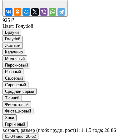
925 ₽
Цвет:
Голубой
Брауни
Голубой
Желтый
Капучино
Молочный
Персиковый
Розовый
Св.серый
Сиреневый
Средний серый
Т.синий
Фиолетовый
Фисташковый
Хаки
Горчичный
возраст, размер (п/обх груди, рост)1:
1-1,5 года; 26-86
03-04 мес; 20-62