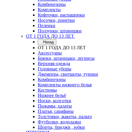
Комбинезоны
Комплекты
Кофточки, распашонки
Носочки, пинетки
Пеленки
Ползунки, штанишки
ОТ 1 ГОДА ДО 13 ЛЕТ
Назад
ОТ 1 ГОДА ДО 13 ЛЕТ
Аксессуары
Брюки, штанишки, легинсы
Верхняя одежда
Головные уборы
Джемпера, свитшоты, туники
Комбинезоны
Комплекты нижнего белья
Костюмы
Нижнее бельё
Носки, колготки
Пижамы, халаты
Платья, сарафаны
Толстовки, жакеты, пальто
Футболки, водолазки
Шорты, бриджи , юбки