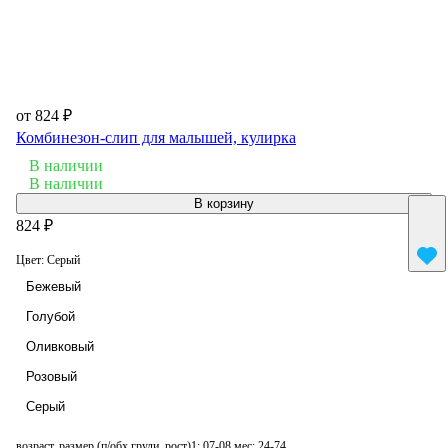
от 824 ₽
Комбинезон-слип для малышей, кулирка
В наличии
В наличии
В корзину
824 ₽
Цвет:
Серый
Бежевый
Голубой
Оливковый
Розовый
Серый
возраст, размер (п/обх груди, рост)1:
07-08 мес; 24-74