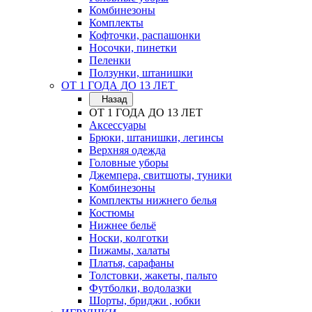
Комбинезоны
Комплекты
Кофточки, распашонки
Носочки, пинетки
Пеленки
Ползунки, штанишки
ОТ 1 ГОДА ДО 13 ЛЕТ
Назад
ОТ 1 ГОДА ДО 13 ЛЕТ
Аксессуары
Брюки, штанишки, легинсы
Верхняя одежда
Головные уборы
Джемпера, свитшоты, туники
Комбинезоны
Комплекты нижнего белья
Костюмы
Нижнее бельё
Носки, колготки
Пижамы, халаты
Платья, сарафаны
Толстовки, жакеты, пальто
Футболки, водолазки
Шорты, бриджи , юбки