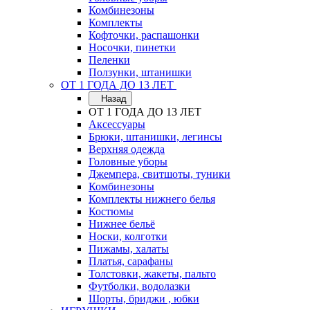
Комбинезоны
Комплекты
Кофточки, распашонки
Носочки, пинетки
Пеленки
Ползунки, штанишки
ОТ 1 ГОДА ДО 13 ЛЕТ
Назад
ОТ 1 ГОДА ДО 13 ЛЕТ
Аксессуары
Брюки, штанишки, легинсы
Верхняя одежда
Головные уборы
Джемпера, свитшоты, туники
Комбинезоны
Комплекты нижнего белья
Костюмы
Нижнее бельё
Носки, колготки
Пижамы, халаты
Платья, сарафаны
Толстовки, жакеты, пальто
Футболки, водолазки
Шорты, бриджи , юбки