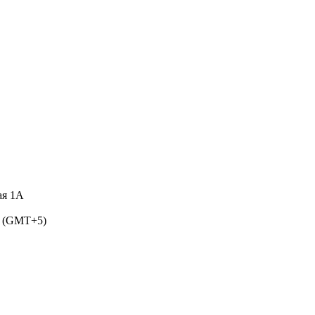
ая 1А
5 (GMT+5)