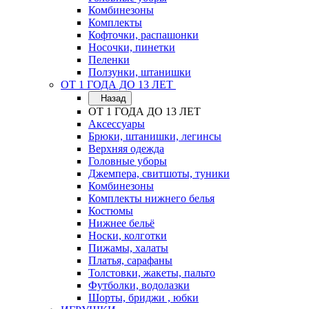
Комбинезоны
Комплекты
Кофточки, распашонки
Носочки, пинетки
Пеленки
Ползунки, штанишки
ОТ 1 ГОДА ДО 13 ЛЕТ
Назад
ОТ 1 ГОДА ДО 13 ЛЕТ
Аксессуары
Брюки, штанишки, легинсы
Верхняя одежда
Головные уборы
Джемпера, свитшоты, туники
Комбинезоны
Комплекты нижнего белья
Костюмы
Нижнее бельё
Носки, колготки
Пижамы, халаты
Платья, сарафаны
Толстовки, жакеты, пальто
Футболки, водолазки
Шорты, бриджи , юбки