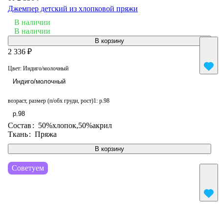
Джемпер детский из хлопковой пряжи
В наличии
В наличии
В корзину
2 336 ₽
Цвет:
Индиго/молочный
Индиго/молочный
возраст, размер (п/обх груди, рост)1:
р.98
р.98
Состав
:
50%хлопок,50%акрил
Ткань
:
Пряжа
В корзину
Советуем