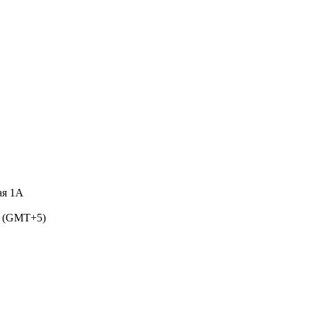
ая 1А
5 (GMT+5)