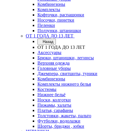
Комбинезоны
Комплекты
Кофточки, распашонки
Носочки, пинетки
Пеленки
Ползунки, штанишки
ОТ 1 ГОДА ДО 13 ЛЕТ
Назад
ОТ 1 ГОДА ДО 13 ЛЕТ
Аксессуары
Брюки, штанишки, легинсы
Верхняя одежда
Головные уборы
Джемпера, свитшоты, туники
Комбинезоны
Комплекты нижнего белья
Костюмы
Нижнее бельё
Носки, колготки
Пижамы, халаты
Платья, сарафаны
Толстовки, жакеты, пальто
Футболки, водолазки
Шорты, бриджи , юбки