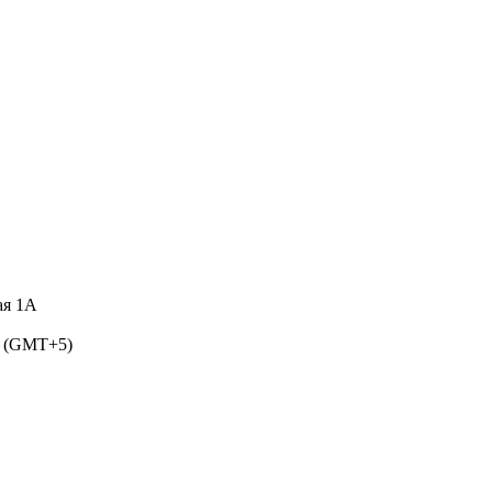
ая 1А
5 (GMT+5)