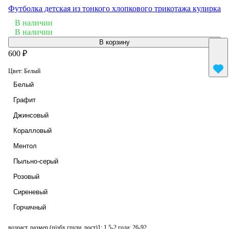
Футболка детская из тонкого хлопкового трикотажа кулирка
В наличии
В наличии
В корзину
600 ₽
Цвет:
Белый
Белый
Графит
Джинсовый
Коралловый
Ментол
Пыльно-серый
Розовый
Сиреневый
Горчичный
возраст, размер (п/обх груди, рост)1:
1,5-2 года; 26-92