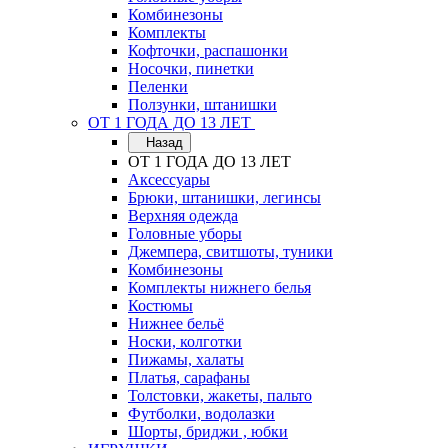
Комбинезоны
Комплекты
Кофточки, распашонки
Носочки, пинетки
Пеленки
Ползунки, штанишки
ОТ 1 ГОДА ДО 13 ЛЕТ
Назад
ОТ 1 ГОДА ДО 13 ЛЕТ
Аксессуары
Брюки, штанишки, легинсы
Верхняя одежда
Головные уборы
Джемпера, свитшоты, туники
Комбинезоны
Комплекты нижнего белья
Костюмы
Нижнее бельё
Носки, колготки
Пижамы, халаты
Платья, сарафаны
Толстовки, жакеты, пальто
Футболки, водолазки
Шорты, бриджи , юбки