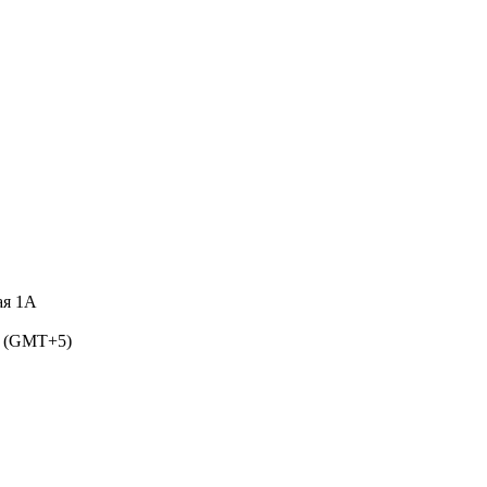
ая 1А
5 (GMT+5)