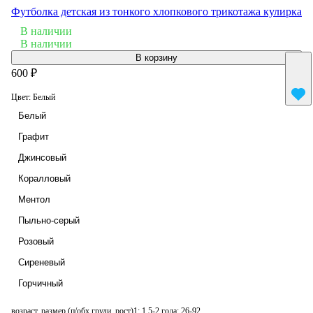
Футболка детская из тонкого хлопкового трикотажа кулирка
В наличии
В наличии
В корзину
600 ₽
Цвет:
Белый
Белый
Графит
Джинсовый
Коралловый
Ментол
Пыльно-серый
Розовый
Сиреневый
Горчичный
возраст, размер (п/обх груди, рост)1:
1,5-2 года; 26-92