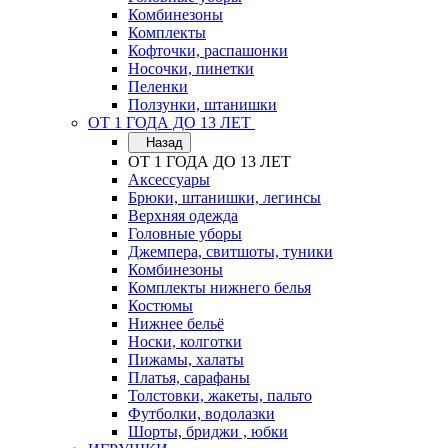
Комбинезоны
Комплекты
Кофточки, распашонки
Носочки, пинетки
Пеленки
Ползунки, штанишки
ОТ 1 ГОДА ДО 13 ЛЕТ
Назад
ОТ 1 ГОДА ДО 13 ЛЕТ
Аксессуары
Брюки, штанишки, легинсы
Верхняя одежда
Головные уборы
Джемпера, свитшоты, туники
Комбинезоны
Комплекты нижнего белья
Костюмы
Нижнее бельё
Носки, колготки
Пижамы, халаты
Платья, сарафаны
Толстовки, жакеты, пальто
Футболки, водолазки
Шорты, бриджи , юбки