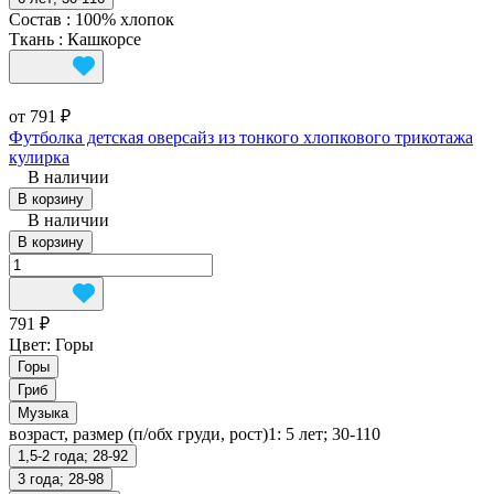
Состав
:
100% хлопок
Ткань
:
Кашкорсе
от 791 ₽
Футболка детская оверсайз из тонкого хлопкового трикотажа
кулирка
В наличии
В корзину
В наличии
В корзину
791 ₽
Цвет:
Горы
Горы
Гриб
Музыка
возраст, размер (п/обх груди, рост)1:
5 лет; 30-110
1,5-2 года; 28-92
3 года; 28-98