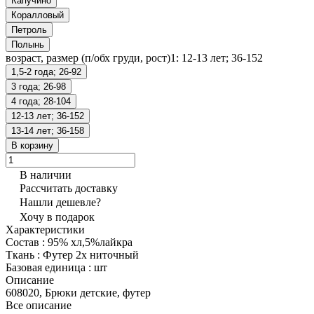
Капучино
Коралловый
Петроль
Полынь
возраст, размер (п/обх груди, рост)1:
12-13 лет; 36-152
1,5-2 года; 26-92
3 года; 26-98
4 года; 28-104
12-13 лет; 36-152
13-14 лет; 36-158
В корзину
В наличии
Рассчитать доставку
Нашли дешевле?
Хочу в подарок
Характеристики
Состав
:
95% хл,5%лайкра
Ткань
:
Футер 2х ниточный
Базовая единица
:
шт
Описание
608020, Брюки детские, футер
Все описание