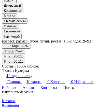
Графит
Джинсовый
Коралловый
Ментол
Пыльно-серый
Розовый
Сиреневый
Горчичный
возраст, размер (п/обх груди, рост)1:
1,5-2 года; 26-92
1,5-2 года; 26-92
3 года; 26-98
5 лет; 28-110
6 лет; 30-116
Состав
:
100% хлопок
Ткань
:
Кулирка
Назад к списку
Главная
Каталог
0
Корзина
0
Избранные
Кабинет
Акции
Контакты
Поиск
Интернет-магазин
Каталог
Компания