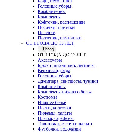
Боди, песочники
Головные уборы
Комбинезоны
Комплекты
Кофточки, распашонки
Носочки, пинетки
Пеленки
Ползунки, штанишки
ОТ 1 ГОДА ДО 13 ЛЕТ
Назад
ОТ 1 ГОДА ДО 13 ЛЕТ
Аксессуары
Брюки, штанишки, легинсы
Верхняя одежда
Головные уборы
Джемпера, свитшоты, туники
Комбинезоны
Комплекты нижнего белья
Костюмы
Нижнее бельё
Носки, колготки
Пижамы, халаты
Платья, сарафаны
Толстовки, жакеты, пальто
Футболки, водолазки