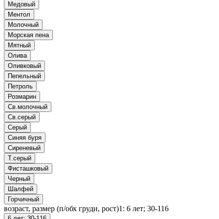
Медовый
Ментол
Молочный
Морская пена
Мятный
Олива
Оливковый
Пепельный
Петроль
Розмарин
Св.молочный
Св.серый
Серый
Синяя буря
Сиреневый
Т.серый
Фисташковый
Черный
Шалфей
Горчичный
возраст, размер (п/обх груди, рост)1:
6 лет; 30-116
6 лет; 30-116