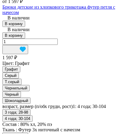
от 1 597 ₽
Брюки детские из хлопкового трикотажа футер петля с
начесом
В наличии
В корзину
В наличии
В корзину
1 597 ₽
Цвет:
Графит
Графит
Серый
Т.серый
Чернильный
Черный
Шоколадный
возраст, размер (п/обх груди, рост)1:
4 года; 30-104
3 года; 28-98
4 года; 30-104
Состав
:
80% хл, 20% пэ
Ткань
:
Футер 3х ниточный с начесом