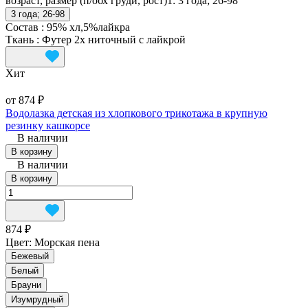
возраст, размер (п/обх груди, рост)1:
3 года; 26-98
3 года; 26-98
Состав
:
95% хл,5%лайкра
Ткань
:
Футер 2х ниточный с лайкрой
Хит
от 874 ₽
Водолазка детская из хлопкового трикотажа в крупную
резинку кашкорсе
В наличии
В корзину
В наличии
В корзину
874 ₽
Цвет:
Морская пена
Бежевый
Белый
Брауни
Изумрудный