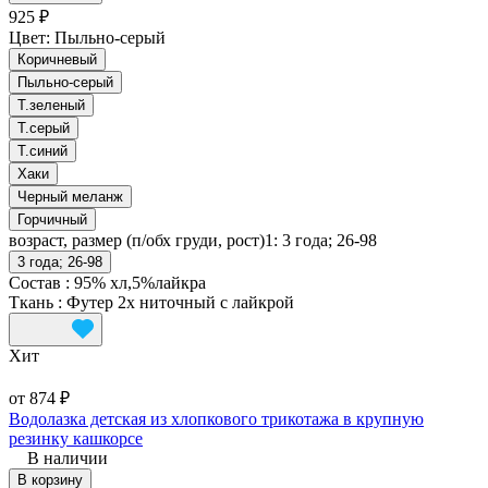
925 ₽
Цвет:
Пыльно-серый
Коричневый
Пыльно-серый
Т.зеленый
Т.серый
Т.синий
Хаки
Черный меланж
Горчичный
возраст, размер (п/обх груди, рост)1:
3 года; 26-98
3 года; 26-98
Состав
:
95% хл,5%лайкра
Ткань
:
Футер 2х ниточный с лайкрой
Хит
от 874 ₽
Водолазка детская из хлопкового трикотажа в крупную
резинку кашкорсе
В наличии
В корзину