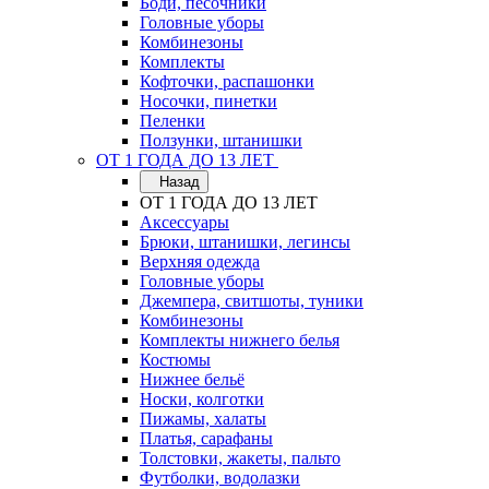
Боди, песочники
Головные уборы
Комбинезоны
Комплекты
Кофточки, распашонки
Носочки, пинетки
Пеленки
Ползунки, штанишки
ОТ 1 ГОДА ДО 13 ЛЕТ
Назад
ОТ 1 ГОДА ДО 13 ЛЕТ
Аксессуары
Брюки, штанишки, легинсы
Верхняя одежда
Головные уборы
Джемпера, свитшоты, туники
Комбинезоны
Комплекты нижнего белья
Костюмы
Нижнее бельё
Носки, колготки
Пижамы, халаты
Платья, сарафаны
Толстовки, жакеты, пальто
Футболки, водолазки