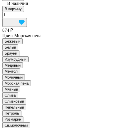
В наличии
В корзину
874 ₽
Цвет:
Морская пена
Бежевый
Белый
Брауни
Изумрудный
Медовый
Ментол
Молочный
Морская пена
Мятный
Олива
Оливковый
Пепельный
Петроль
Розмарин
Св.молочный