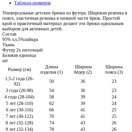
Таблица размеров
Универсальные детские брюки из футера. Широкая резинка в
поясе, эластичная резинка в нижней части брюк. Простой
крой и практичный материал делают эти брюки идеальным
выбором для активных детей.
Состав
95% хл,5%лайкра
Ткань
Футер 2х ниточный
Базовая единица
шт
Длина
Ширина
Ширина
Размер (см)
изделия (1)
бёдер (2)
пояса (3)
1,5-2 года (26-
50
36
23
92)
3 года (26-98)
54
36
23
4 года (28-104)
58
39
24
5 лет (28-110)
62
39
24
6 лет (30-116)
66
41
25
7 лет (30-122)
70
41
25
8 лет (32-128)
74
43
26
9 лет (32-134)
78
43
26