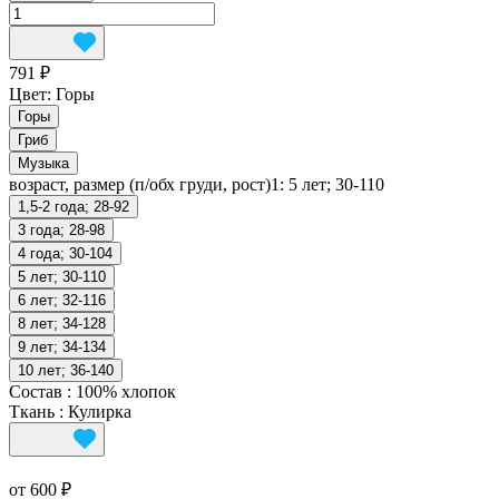
791 ₽
Цвет:
Горы
Горы
Гриб
Музыка
возраст, размер (п/обх груди, рост)1:
5 лет; 30-110
1,5-2 года; 28-92
3 года; 28-98
4 года; 30-104
5 лет; 30-110
6 лет; 32-116
8 лет; 34-128
9 лет; 34-134
10 лет; 36-140
Состав
:
100% хлопок
Ткань
:
Кулирка
от 600 ₽