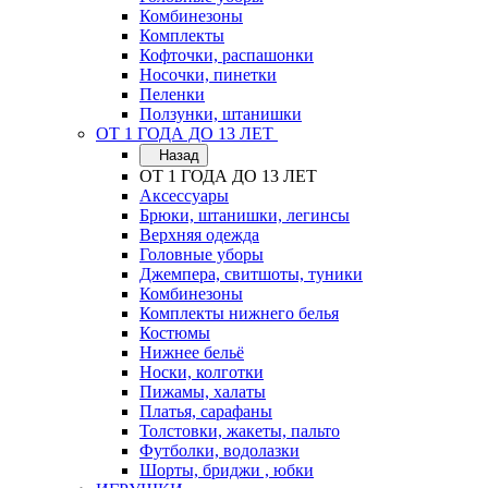
Комбинезоны
Комплекты
Кофточки, распашонки
Носочки, пинетки
Пеленки
Ползунки, штанишки
ОТ 1 ГОДА ДО 13 ЛЕТ
Назад
ОТ 1 ГОДА ДО 13 ЛЕТ
Аксессуары
Брюки, штанишки, легинсы
Верхняя одежда
Головные уборы
Джемпера, свитшоты, туники
Комбинезоны
Комплекты нижнего белья
Костюмы
Нижнее бельё
Носки, колготки
Пижамы, халаты
Платья, сарафаны
Толстовки, жакеты, пальто
Футболки, водолазки
Шорты, бриджи , юбки