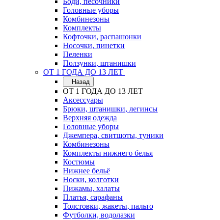
Боди, песочники
Головные уборы
Комбинезоны
Комплекты
Кофточки, распашонки
Носочки, пинетки
Пеленки
Ползунки, штанишки
ОТ 1 ГОДА ДО 13 ЛЕТ
Назад
ОТ 1 ГОДА ДО 13 ЛЕТ
Аксессуары
Брюки, штанишки, легинсы
Верхняя одежда
Головные уборы
Джемпера, свитшоты, туники
Комбинезоны
Комплекты нижнего белья
Костюмы
Нижнее бельё
Носки, колготки
Пижамы, халаты
Платья, сарафаны
Толстовки, жакеты, пальто
Футболки, водолазки