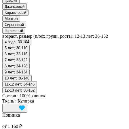
Графит
Джинсовый
Коралловый
Ментол
Сиреневый
Горчичный
возраст, размер (п/обх груди, рост)1:
12-13 лет; 36-152
4 года; 30-104
5 лет; 30-110
6 лет; 32-116
7 лет; 32-122
8 лет; 34-128
9 лет; 34-134
10 лет; 36-140
11-12 лет; 34-146
12-13 лет; 36-152
Состав
:
100% хлопок
Ткань
:
Кулирка
Новинка
от 1 160 ₽