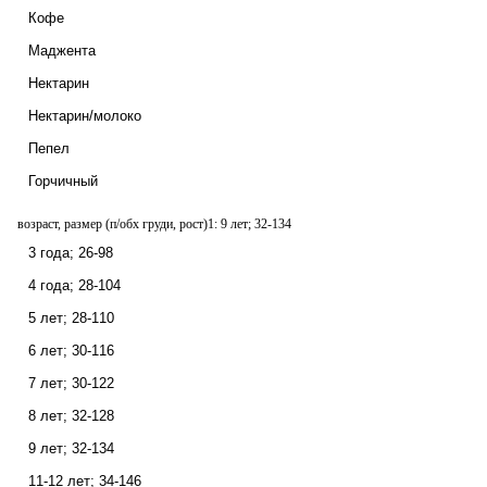
Кофе
Маджента
Нектарин
Нектарин/молоко
Пепел
Горчичный
возраст, размер (п/обх груди, рост)1:
9 лет; 32-134
3 года; 26-98
4 года; 28-104
5 лет; 28-110
6 лет; 30-116
7 лет; 30-122
8 лет; 32-128
9 лет; 32-134
11-12 лет; 34-146