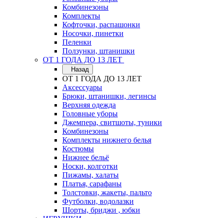
Комбинезоны
Комплекты
Кофточки, распашонки
Носочки, пинетки
Пеленки
Ползунки, штанишки
ОТ 1 ГОДА ДО 13 ЛЕТ
Назад
ОТ 1 ГОДА ДО 13 ЛЕТ
Аксессуары
Брюки, штанишки, легинсы
Верхняя одежда
Головные уборы
Джемпера, свитшоты, туники
Комбинезоны
Комплекты нижнего белья
Костюмы
Нижнее бельё
Носки, колготки
Пижамы, халаты
Платья, сарафаны
Толстовки, жакеты, пальто
Футболки, водолазки
Шорты, бриджи , юбки