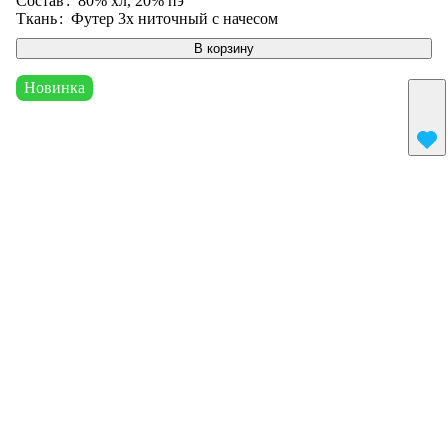
Состав
:
80% хл, 20% пэ
Ткань
:
Футер 3х ниточный с начесом
В корзину
Новинка