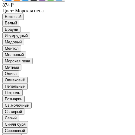
874 ₽
Цвет:
Морская пена
Бежевый
Белый
Брауни
Изумрудный
Медовый
Ментол
Молочный
Морская пена
Мятный
Олива
Оливковый
Пепельный
Петроль
Розмарин
Св.молочный
Св.серый
Серый
Синяя буря
Сиреневый