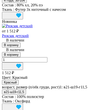
4 года; 30-104
Состав
:
80% хл, 20% пэ
Ткань
:
Футер 3х ниточный с начесом
Новинка
от 1 512 ₽
Рюкзак детский
В наличии
В корзину
В наличии
В корзину
1 512 ₽
Цвет:
Красный
Красный
возраст, размер (п/обх груди, рост)1:
в21-ш19-г11,5
в21-ш19-г11,5
Состав
:
100% полиэстер
Ткань
:
Оксфорд