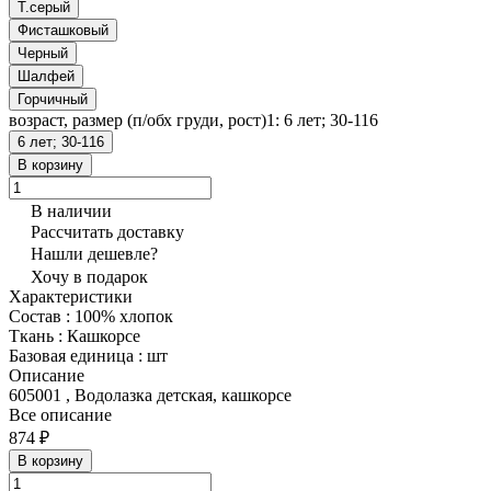
Т.серый
Фисташковый
Черный
Шалфей
Горчичный
возраст, размер (п/обх груди, рост)1:
6 лет; 30-116
6 лет; 30-116
В корзину
В наличии
Рассчитать доставку
Нашли дешевле?
Хочу в подарок
Характеристики
Состав
:
100% хлопок
Ткань
:
Кашкорсе
Базовая единица
:
шт
Описание
605001 , Водолазка детская, кашкорсе
Все описание
874 ₽
В корзину