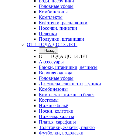
Боди, песочники
Головные уборы
Комбинезоны
Комплекты
Кофточки, распашонки
Носочки, пинетки
Пеленки
Ползунки, штанишки
ОТ 1 ГОДА ДО 13 ЛЕТ
Назад
ОТ 1 ГОДА ДО 13 ЛЕТ
Аксессуары
Брюки, штанишки, легинсы
Верхняя одежда
Головные уборы
Джемпера, свитшоты, туники
Комбинезоны
Комплекты нижнего белья
Костюмы
Нижнее бельё
Носки, колготки
Пижамы, халаты
Платья, сарафаны
Толстовки, жакеты, пальто
Футболки, водолазки