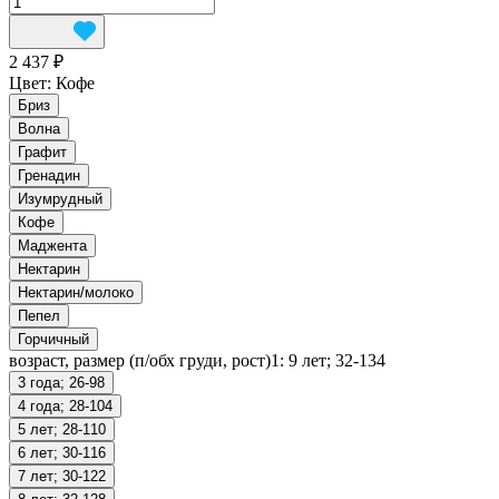
2 437 ₽
Цвет:
Кофе
Бриз
Волна
Графит
Гренадин
Изумрудный
Кофе
Маджента
Нектарин
Нектарин/молоко
Пепел
Горчичный
возраст, размер (п/обх груди, рост)1:
9 лет; 32-134
3 года; 26-98
4 года; 28-104
5 лет; 28-110
6 лет; 30-116
7 лет; 30-122