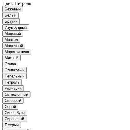
Цвет:
Петроль
Бежевый
Белый
Брауни
Изумрудный
Медовый
Ментол
Молочный
Морская пена
Мятный
Олива
Оливковый
Пепельный
Петроль
Розмарин
Св.молочный
Св.серый
Серый
Синяя буря
Сиреневый
Т.серый