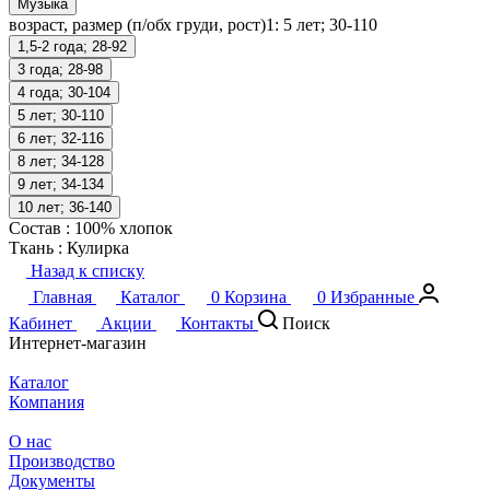
Музыка
возраст, размер (п/обх груди, рост)1:
5 лет; 30-110
1,5-2 года; 28-92
3 года; 28-98
4 года; 30-104
5 лет; 30-110
6 лет; 32-116
8 лет; 34-128
9 лет; 34-134
10 лет; 36-140
Состав
:
100% хлопок
Ткань
:
Кулирка
Назад к списку
Главная
Каталог
0
Корзина
0
Избранные
Кабинет
Акции
Контакты
Поиск
Интернет-магазин
Каталог
Компания
О нас
Производство
Документы