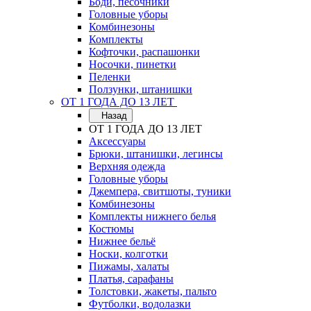
Боди, песочники
Головные уборы
Комбинезоны
Комплекты
Кофточки, распашонки
Носочки, пинетки
Пеленки
Ползунки, штанишки
ОТ 1 ГОДА ДО 13 ЛЕТ
Назад
ОТ 1 ГОДА ДО 13 ЛЕТ
Аксессуары
Брюки, штанишки, легинсы
Верхняя одежда
Головные уборы
Джемпера, свитшоты, туники
Комбинезоны
Комплекты нижнего белья
Костюмы
Нижнее бельё
Носки, колготки
Пижамы, халаты
Платья, сарафаны
Толстовки, жакеты, пальто
Футболки, водолазки