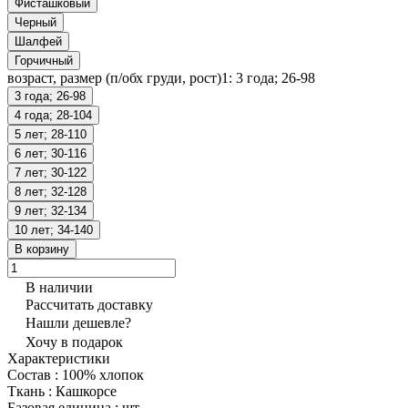
Фисташковый
Черный
Шалфей
Горчичный
возраст, размер (п/обх груди, рост)1:
3 года; 26-98
3 года; 26-98
4 года; 28-104
5 лет; 28-110
6 лет; 30-116
7 лет; 30-122
8 лет; 32-128
9 лет; 32-134
10 лет; 34-140
В корзину
В наличии
Рассчитать доставку
Нашли дешевле?
Хочу в подарок
Характеристики
Состав
:
100% хлопок
Ткань
:
Кашкорсе
Базовая единица
:
шт