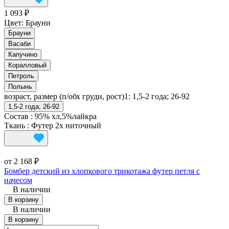
1 093 ₽
Цвет:
Брауни
Брауни
Васаби
Капучино
Коралловый
Петроль
Полынь
возраст, размер (п/обх груди, рост)1:
1,5-2 года; 26-92
1,5-2 года; 26-92
Состав
:
95% хл,5%лайкра
Ткань
:
Футер 2х ниточный
от 2 168 ₽
Бомбер детский из хлопкового трикотажа футер петля с
начесом
В наличии
В корзину
В наличии
В корзину