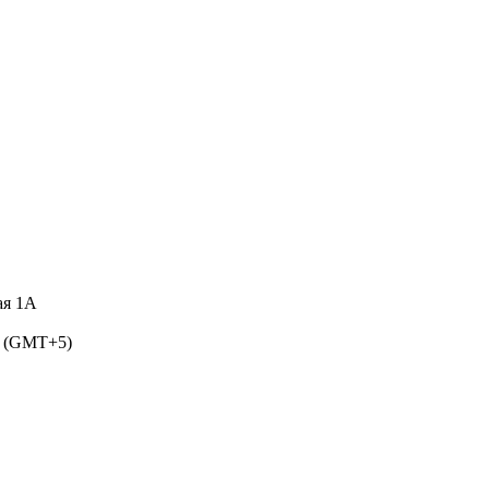
ая 1А
5 (GMT+5)