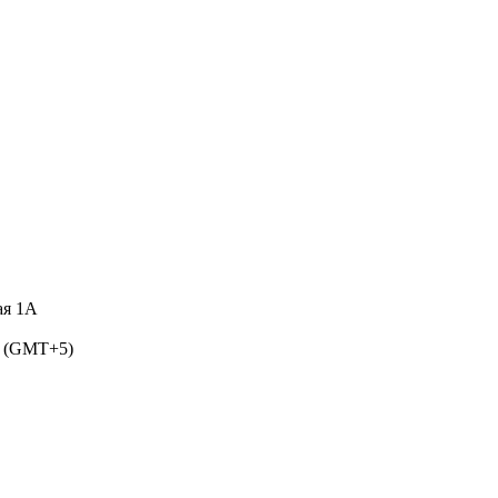
ая 1А
5 (GMT+5)