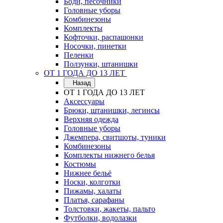
Боди, песочники
Головные уборы
Комбинезоны
Комплекты
Кофточки, распашонки
Носочки, пинетки
Пеленки
Ползунки, штанишки
ОТ 1 ГОДА ДО 13 ЛЕТ
Назад
ОТ 1 ГОДА ДО 13 ЛЕТ
Аксессуары
Брюки, штанишки, легинсы
Верхняя одежда
Головные уборы
Джемпера, свитшоты, туники
Комбинезоны
Комплекты нижнего белья
Костюмы
Нижнее бельё
Носки, колготки
Пижамы, халаты
Платья, сарафаны
Толстовки, жакеты, пальто
Футболки, водолазки