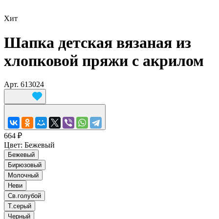
Хит
Шапка детская вязаная из
хлопковой пряжи с акрилом
Арт.
613024
664 ₽
Цвет:
Бежевый
Бежевый
Бирюзовый
Молочный
Неви
Св.голубой
Т.серый
Черный