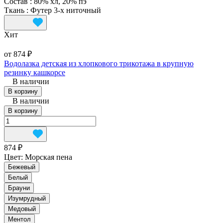
Состав
:
80% хл, 20% пэ
Ткань
:
Футер 3-х ниточный
Хит
от 874 ₽
Водолазка детская из хлопкового трикотажа в крупную
резинку кашкорсе
В наличии
В корзину
В наличии
В корзину
874 ₽
Цвет:
Морская пена
Бежевый
Белый
Брауни
Изумрудный
Медовый
Ментол