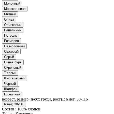
Молочный
Морская пена
Мятный
Олива
Оливковый
Пепельный
Петроль
Розмарин
Св.молочный
Св.серый
Серый
Синяя буря
Сиреневый
Т.серый
Фисташковый
Черный
Шалфей
Горчичный
возраст, размер (п/обх груди, рост)1:
6 лет; 30-116
6 лет; 30-116
Состав
:
100% хлопок
Ткань
:
Кашкорсе