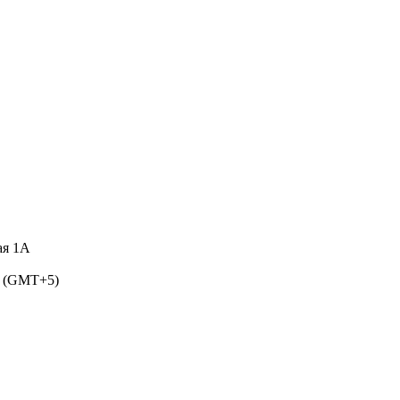
ая 1А
5 (GMT+5)