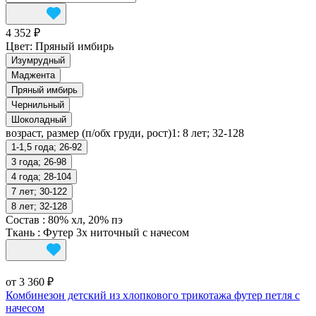
4 352 ₽
Цвет:
Пряный имбирь
Изумрудный
Маджента
Пряный имбирь
Чернильный
Шоколадный
возраст, размер (п/обх груди, рост)1:
8 лет; 32-128
1-1,5 года; 26-92
3 года; 26-98
4 года; 28-104
7 лет; 30-122
8 лет; 32-128
Состав
:
80% хл, 20% пэ
Ткань
:
Футер 3х ниточный с начесом
от 3 360 ₽
Комбинезон детский из хлопкового трикотажа футер петля с
начесом