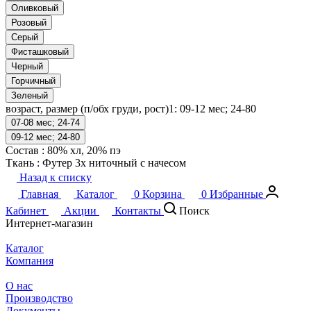
Оливковый
Розовый
Серый
Фисташковый
Черный
Горчичный
Зеленый
возраст, размер (п/обх груди, рост)1:
09-12 мес; 24-80
07-08 мес; 24-74
09-12 мес; 24-80
Состав
:
80% хл, 20% пэ
Ткань
:
Футер 3х ниточный с начесом
Назад к списку
Главная
Каталог
0
Корзина
0
Избранные
Кабинет
Акции
Контакты
Поиск
Интернет-магазин
Каталог
Компания
О нас
Производство
Документы