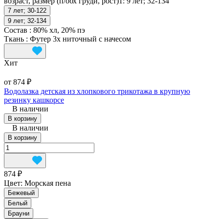
возраст, размер (п/обх груди, рост)1:
9 лет; 32-134
7 лет; 30-122
9 лет; 32-134
Состав
:
80% хл, 20% пэ
Ткань
:
Футер 3х ниточный с начесом
Хит
от 874 ₽
Водолазка детская из хлопкового трикотажа в крупную
резинку кашкорсе
В наличии
В корзину
В наличии
В корзину
874 ₽
Цвет:
Морская пена
Бежевый
Белый
Брауни