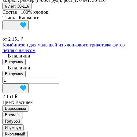
возраст, размер (п/обх груди, рост)1:
6 лет; 30-116
6 лет; 30-116
Состав
:
100% хлопок
Ткань
:
Кашкорсе
от 2 151 ₽
Комбинезон для малышей из хлопкового трикотажа футер
петля с начесом
В наличии
В корзину
В наличии
В корзину
2 151 ₽
Цвет:
Василёк
Бирюзовый
Василёк
Голубой
Изумруд
Кирпичный