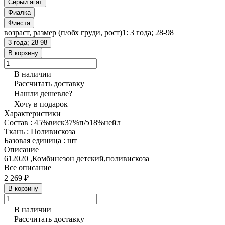
Серый агат
Фиалка
Фиеста
возраст, размер (п/обх груди, рост)1:
3 года; 28-98
3 года; 28-98
В корзину
В наличии
Рассчитать доставку
Нашли дешевле?
Хочу в подарок
Характеристики
Состав
:
45%виск37%п/э18%нейл
Ткань
:
Поливискоза
Базовая единица
:
шт
Описание
612020 ,Комбинезон детский,поливискоза
Все описание
2 269 ₽
В корзину
В наличии
Рассчитать доставку