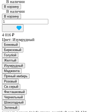
В наличии
В корзину
В наличии
В корзину
4 016 ₽
Цвет:
Изумрудный
Бежевый
Бирюзовый
Голубой
Желтый
Изумрудный
Маджента
Пряный имбирь
Розовый
Св.серый
Фисташковый
Чернильный
Шоколадный
Зеленый