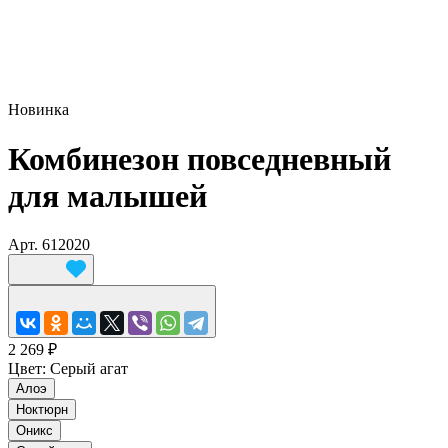
Новинка
Комбинезон повседневный
для малышей
Арт.
612020
2 269 ₽
Цвет:
Серый агат
Алоэ
Ноктюрн
Оникс