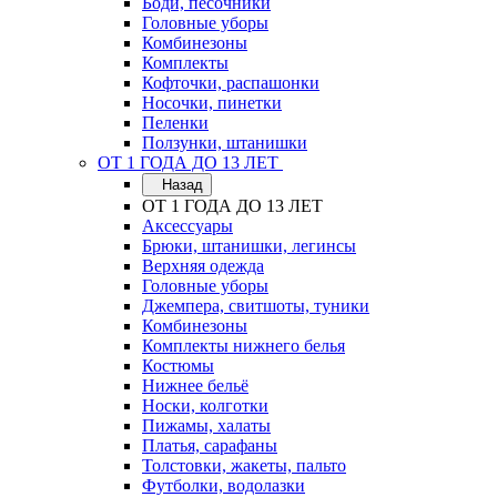
Боди, песочники
Головные уборы
Комбинезоны
Комплекты
Кофточки, распашонки
Носочки, пинетки
Пеленки
Ползунки, штанишки
ОТ 1 ГОДА ДО 13 ЛЕТ
Назад
ОТ 1 ГОДА ДО 13 ЛЕТ
Аксессуары
Брюки, штанишки, легинсы
Верхняя одежда
Головные уборы
Джемпера, свитшоты, туники
Комбинезоны
Комплекты нижнего белья
Костюмы
Нижнее бельё
Носки, колготки
Пижамы, халаты
Платья, сарафаны
Толстовки, жакеты, пальто
Футболки, водолазки