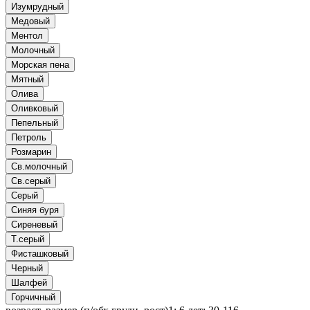
Изумрудный
Медовый
Ментол
Молочный
Морская пена
Мятный
Олива
Оливковый
Пепельный
Петроль
Розмарин
Св.молочный
Св.серый
Серый
Синяя буря
Сиреневый
Т.серый
Фисташковый
Черный
Шалфей
Горчичный