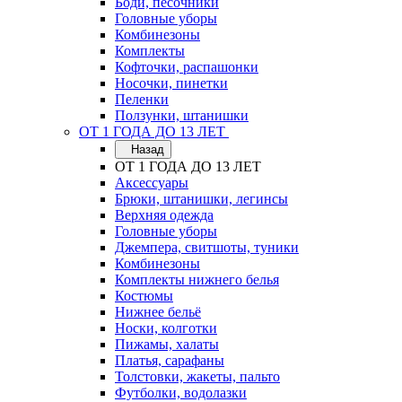
Боди, песочники
Головные уборы
Комбинезоны
Комплекты
Кофточки, распашонки
Носочки, пинетки
Пеленки
Ползунки, штанишки
ОТ 1 ГОДА ДО 13 ЛЕТ
Назад
ОТ 1 ГОДА ДО 13 ЛЕТ
Аксессуары
Брюки, штанишки, легинсы
Верхняя одежда
Головные уборы
Джемпера, свитшоты, туники
Комбинезоны
Комплекты нижнего белья
Костюмы
Нижнее бельё
Носки, колготки
Пижамы, халаты
Платья, сарафаны
Толстовки, жакеты, пальто
Футболки, водолазки