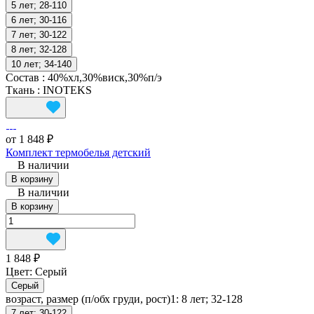
5 лет; 28-110
6 лет; 30-116
7 лет; 30-122
8 лет; 32-128
10 лет; 34-140
Состав
:
40%хл,30%виск,30%п/э
Ткань
:
INOTEKS
от 1 848 ₽
Комплект термобелья детский
В наличии
В корзину
В наличии
В корзину
1 848 ₽
Цвет:
Серый
Серый
возраст, размер (п/обх груди, рост)1:
8 лет; 32-128
7 лет; 30-122