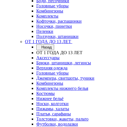
Боди, песочники
Головные уборы
Комбинезоны
Комплекты
Кофточки, распашонки
Носочки, пинетки
Пеленки
Ползунки, штанишки
ОТ 1 ГОДА ДО 13 ЛЕТ
Назад
ОТ 1 ГОДА ДО 13 ЛЕТ
Аксессуары
Брюки, штанишки, легинсы
Верхняя одежда
Головные уборы
Джемпера, свитшоты, туники
Комбинезоны
Комплекты нижнего белья
Костюмы
Нижнее бельё
Носки, колготки
Пижамы, халаты
Платья, сарафаны
Толстовки, жакеты, пальто
Футболки, водолазки