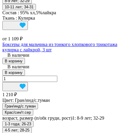
8-9 лет; 32-29
10-11 лет; 34-31
Состав
:
95% хл,5%лайкра
Ткань
:
Кулирка
от 1 109 ₽
Боксеры для мальчика из тонкого хлопкового трикотажа
кулирка с лайкрой, 3 шт
В наличии
В корзину
В наличии
В корзину
1 210 ₽
Цвет:
Гран/инд/с.туман
Гран/инд/с.туман
Крас/син/т.сер
возраст, размер (п/обх груди, рост)1:
8-9 лет; 32-29
1-3 года; 26-23
4-5 лет; 28-25