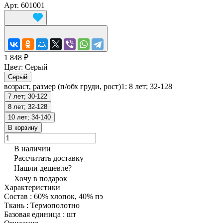
Арт.
601001
1 848 ₽
Цвет:
Серый
Серый
возраст, размер (п/обх груди, рост)1:
8 лет; 32-128
7 лет; 30-122
8 лет; 32-128
10 лет; 34-140
В корзину
В наличии
Рассчитать доставку
Нашли дешевле?
Хочу в подарок
Характеристики
Состав
:
60% хлопок, 40% пэ
Ткань
:
Термополотно
Базовая единица
:
шт