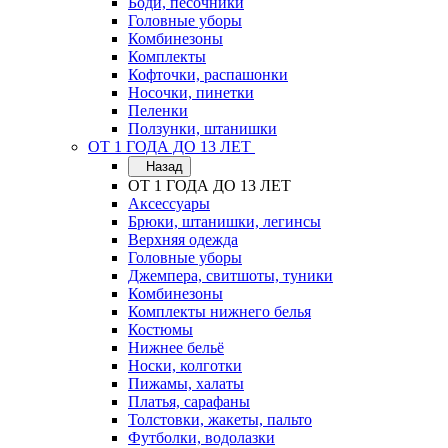
Боди, песочники
Головные уборы
Комбинезоны
Комплекты
Кофточки, распашонки
Носочки, пинетки
Пеленки
Ползунки, штанишки
ОТ 1 ГОДА ДО 13 ЛЕТ
Назад
ОТ 1 ГОДА ДО 13 ЛЕТ
Аксессуары
Брюки, штанишки, легинсы
Верхняя одежда
Головные уборы
Джемпера, свитшоты, туники
Комбинезоны
Комплекты нижнего белья
Костюмы
Нижнее бельё
Носки, колготки
Пижамы, халаты
Платья, сарафаны
Толстовки, жакеты, пальто
Футболки, водолазки