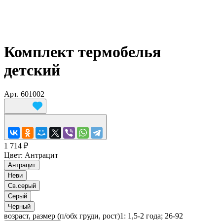
Комплект термобелья
детский
Арт.
601002
1 714 ₽
Цвет:
Антрацит
Антрацит
Неви
Св.серый
Серый
Черный
возраст, размер (п/обх груди, рост)1:
1,5-2 года; 26-92