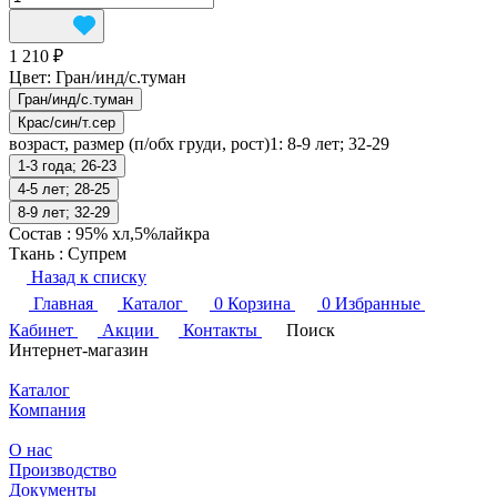
1 210 ₽
Цвет:
Гран/инд/с.туман
Гран/инд/с.туман
Крас/син/т.сер
возраст, размер (п/обх груди, рост)1:
8-9 лет; 32-29
1-3 года; 26-23
4-5 лет; 28-25
8-9 лет; 32-29
Состав
:
95% хл,5%лайкра
Ткань
:
Супрем
Назад к списку
Главная
Каталог
0
Корзина
0
Избранные
Кабинет
Акции
Контакты
Поиск
Интернет-магазин
Каталог
Компания
О нас
Производство
Документы