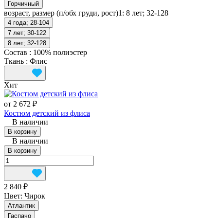
Горчичный
возраст, размер (п/обх груди, рост)1:
8 лет; 32-128
4 года; 28-104
7 лет; 30-122
8 лет; 32-128
Состав
:
100% полиэстер
Ткань
:
Флис
Хит
от 2 672 ₽
Костюм детский из флиса
В наличии
В корзину
В наличии
В корзину
2 840 ₽
Цвет:
Чирок
Атлантик
Гаспачо