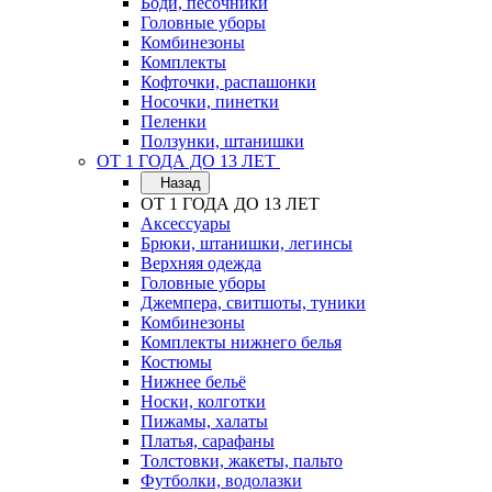
Боди, песочники
Головные уборы
Комбинезоны
Комплекты
Кофточки, распашонки
Носочки, пинетки
Пеленки
Ползунки, штанишки
ОТ 1 ГОДА ДО 13 ЛЕТ
Назад
ОТ 1 ГОДА ДО 13 ЛЕТ
Аксессуары
Брюки, штанишки, легинсы
Верхняя одежда
Головные уборы
Джемпера, свитшоты, туники
Комбинезоны
Комплекты нижнего белья
Костюмы
Нижнее бельё
Носки, колготки
Пижамы, халаты
Платья, сарафаны
Толстовки, жакеты, пальто
Футболки, водолазки