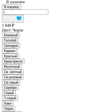
В наличии
В корзину
1 848 ₽
Цвет:
Чирок
Бежевый
Голубой
Гренадин
Кармин
Красный
Крем-брюле
Молочный
Св. желтый
Св.розовый
Св.серый
Серебро
Серый
Т.серый
Хаки
Чирок