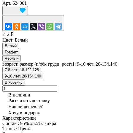
Арт.
624001
212 ₽
Цвет:
Белый
Белый
Графит
Черный
возраст, размер (п/обх груди, рост)1:
9-10 лет; 20-134,140
7-8 лет; 18-122,128
9-10 лет; 20-134,140
В корзину
В наличии
Рассчитать доставку
Нашли дешевле?
Хочу в подарок
Характеристики
Состав
:
95% хл,5%лайкра
Ткань
:
Пряжа