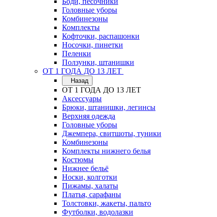
Боди, песочники
Головные уборы
Комбинезоны
Комплекты
Кофточки, распашонки
Носочки, пинетки
Пеленки
Ползунки, штанишки
ОТ 1 ГОДА ДО 13 ЛЕТ
Назад
ОТ 1 ГОДА ДО 13 ЛЕТ
Аксессуары
Брюки, штанишки, легинсы
Верхняя одежда
Головные уборы
Джемпера, свитшоты, туники
Комбинезоны
Комплекты нижнего белья
Костюмы
Нижнее бельё
Носки, колготки
Пижамы, халаты
Платья, сарафаны
Толстовки, жакеты, пальто
Футболки, водолазки