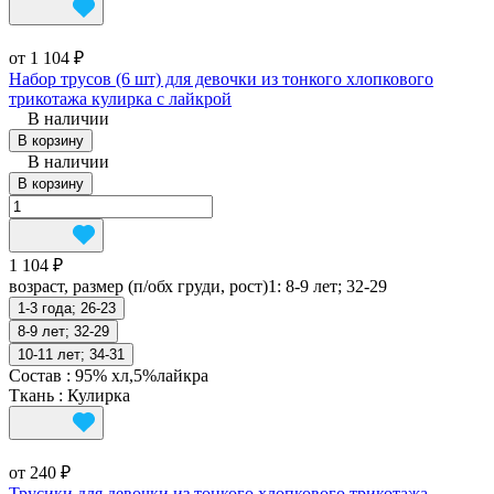
от 1 104 ₽
Набор трусов (6 шт) для девочки из тонкого хлопкового
трикотажа кулирка с лайкрой
В наличии
В корзину
В наличии
В корзину
1 104 ₽
возраст, размер (п/обх груди, рост)1:
8-9 лет; 32-29
1-3 года; 26-23
8-9 лет; 32-29
10-11 лет; 34-31
Состав
:
95% хл,5%лайкра
Ткань
:
Кулирка
от 240 ₽
Трусики для девочки из тонкого хлопкового трикотажа