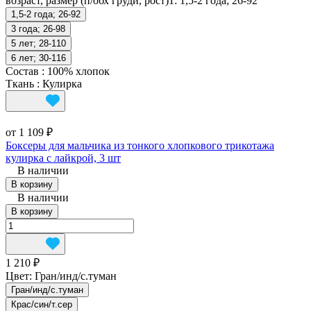
возраст, размер (п/обх груди, рост)1:
1,5-2 года; 26-92
1,5-2 года; 26-92
3 года; 26-98
5 лет; 28-110
6 лет; 30-116
Состав
:
100% хлопок
Ткань
:
Кулирка
от 1 109 ₽
Боксеры для мальчика из тонкого хлопкового трикотажа
кулирка с лайкрой, 3 шт
В наличии
В корзину
В наличии
В корзину
1 210 ₽
Цвет:
Гран/инд/с.туман
Гран/инд/с.туман
Крас/син/т.сер