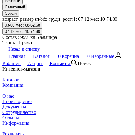
Розовый
Салатовый
Серый
возраст, размер (п/обх груди, рост)1:
07-12 мес; 10-74,80
03-06 мес; 08-62,68
07-12 мес; 10-74,80
Состав
:
95% хл,5%лайкра
Ткань
:
Пряжа
Назад к списку
Главная
Каталог
0
Корзина
0
Избранные
Кабинет
Акции
Контакты
Поиск
Интернет-магазин
Каталог
Компания
О нас
Производство
Документы
Сотрудничество
Отзывы
Информация
Реквизиты