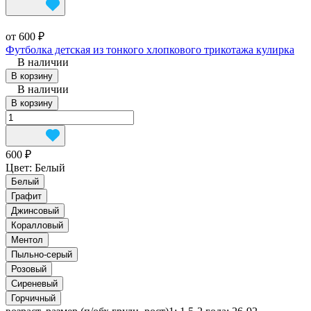
от 600 ₽
Футболка детская из тонкого хлопкового трикотажа кулирка
В наличии
В корзину
В наличии
В корзину
600 ₽
Цвет:
Белый
Белый
Графит
Джинсовый
Коралловый
Ментол
Пыльно-серый
Розовый
Сиреневый
Горчичный