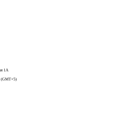
ая 1А
5 (GMT+5)