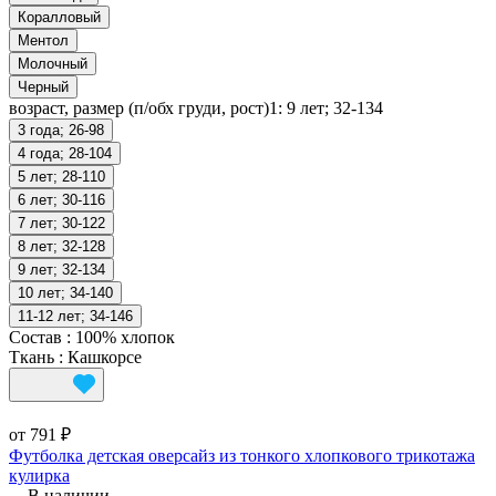
Коралловый
Ментол
Молочный
Черный
возраст, размер (п/обх груди, рост)1:
9 лет; 32-134
3 года; 26-98
4 года; 28-104
5 лет; 28-110
6 лет; 30-116
7 лет; 30-122
8 лет; 32-128
9 лет; 32-134
10 лет; 34-140
11-12 лет; 34-146
Состав
:
100% хлопок
Ткань
:
Кашкорсе
от 791 ₽
Футболка детская оверсайз из тонкого хлопкового трикотажа
кулирка
В наличии