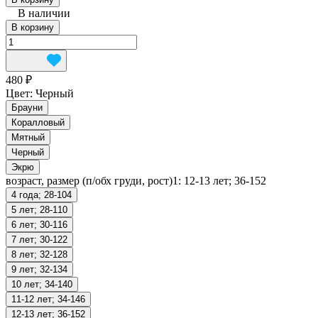
В наличии
В корзину
480 ₽
Цвет:
Черный
Брауни
Коралловый
Мятный
Черный
Экрю
возраст, размер (п/обх груди, рост)1:
12-13 лет; 36-152
4 года; 28-104
5 лет; 28-110
6 лет; 30-116
7 лет; 30-122
8 лет; 32-128
9 лет; 32-134
10 лет; 34-140
11-12 лет; 34-146
12-13 лет; 36-152