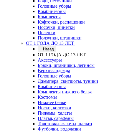
Боди, песочники
Головные уборы
Комбинезоны
Комплекты
Кофточки, распашонки
Носочки, пинетки
Пеленки
Ползунки, штанишки
ОТ 1 ГОДА ДО 13 ЛЕТ
Назад
ОТ 1 ГОДА ДО 13 ЛЕТ
Аксессуары
Брюки, штанишки, легинсы
Верхняя одежда
Головные уборы
Джемпера, свитшоты, туники
Комбинезоны
Комплекты нижнего белья
Костюмы
Нижнее бельё
Носки, колготки
Пижамы, халаты
Платья, сарафаны
Толстовки, жакеты, пальто
Футболки, водолазки