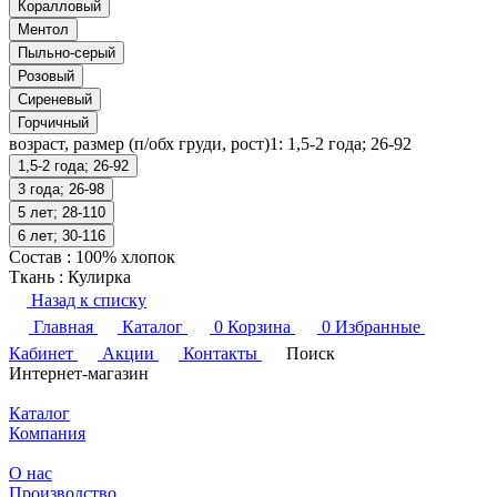
Коралловый
Ментол
Пыльно-серый
Розовый
Сиреневый
Горчичный
возраст, размер (п/обх груди, рост)1:
1,5-2 года; 26-92
1,5-2 года; 26-92
3 года; 26-98
5 лет; 28-110
6 лет; 30-116
Состав
:
100% хлопок
Ткань
:
Кулирка
Назад к списку
Главная
Каталог
0
Корзина
0
Избранные
Кабинет
Акции
Контакты
Поиск
Интернет-магазин
Каталог
Компания
О нас
Производство