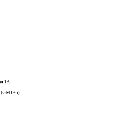
ая 1А
5 (GMT+5)