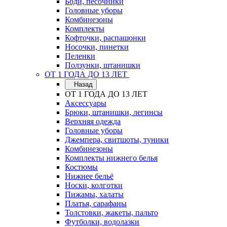
Боди, песочники
Головные уборы
Комбинезоны
Комплекты
Кофточки, распашонки
Носочки, пинетки
Пеленки
Ползунки, штанишки
ОТ 1 ГОДА ДО 13 ЛЕТ
Назад
ОТ 1 ГОДА ДО 13 ЛЕТ
Аксессуары
Брюки, штанишки, легинсы
Верхняя одежда
Головные уборы
Джемпера, свитшоты, туники
Комбинезоны
Комплекты нижнего белья
Костюмы
Нижнее бельё
Носки, колготки
Пижамы, халаты
Платья, сарафаны
Толстовки, жакеты, пальто
Футболки, водолазки