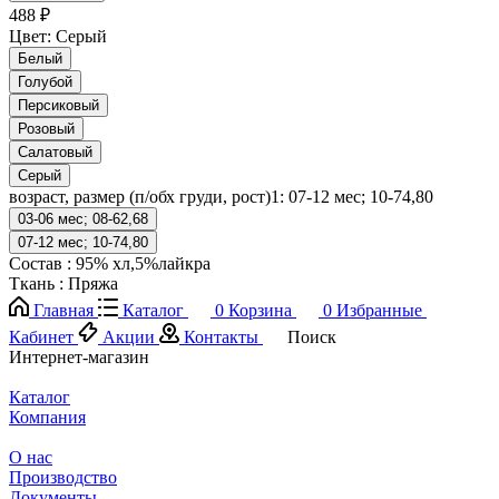
488 ₽
Цвет:
Серый
Белый
Голубой
Персиковый
Розовый
Салатовый
Серый
возраст, размер (п/обх груди, рост)1:
07-12 мес; 10-74,80
03-06 мес; 08-62,68
07-12 мес; 10-74,80
Состав
:
95% хл,5%лайкра
Ткань
:
Пряжа
Главная
Каталог
0
Корзина
0
Избранные
Кабинет
Акции
Контакты
Поиск
Интернет-магазин
Каталог
Компания
О нас
Производство
Документы