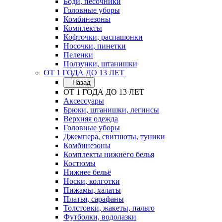
Боди, песочники
Головные уборы
Комбинезоны
Комплекты
Кофточки, распашонки
Носочки, пинетки
Пеленки
Ползунки, штанишки
ОТ 1 ГОДА ДО 13 ЛЕТ
Назад
ОТ 1 ГОДА ДО 13 ЛЕТ
Аксессуары
Брюки, штанишки, легинсы
Верхняя одежда
Головные уборы
Джемпера, свитшоты, туники
Комбинезоны
Комплекты нижнего белья
Костюмы
Нижнее бельё
Носки, колготки
Пижамы, халаты
Платья, сарафаны
Толстовки, жакеты, пальто
Футболки, водолазки