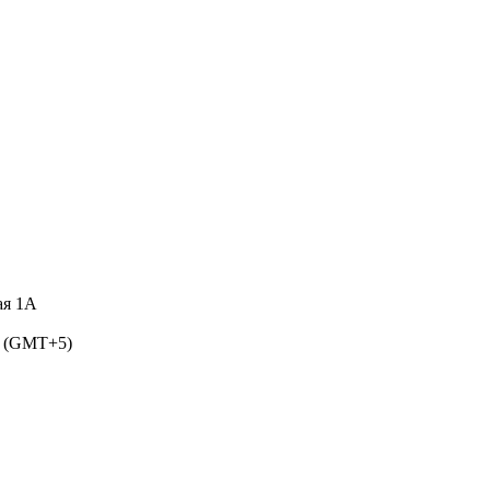
ая 1А
5 (GMT+5)