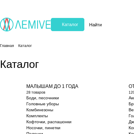
Каталог
Главная
Каталог
Каталог
МАЛЫШАМ ДО 1 ГОДА
ОТ
28 товаров
12
Боди, песочники
Ак
Головные уборы
Бр
Комбинезоны
Ве
Комплекты
Го
Кофточки, распашонки
Дж
Носочки, пинетки
Ко
Пеленки
Ко