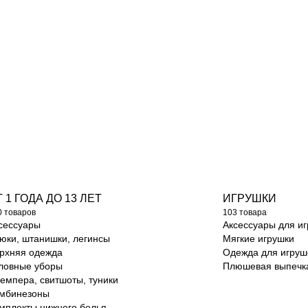
 1 ГОДА ДО 13 ЛЕТ
ИГРУШКИ
0 товаров
103 товара
сессуары
Аксессуары для и
юки, штанишки, легинсы
Мягкие игрушки
рхняя одежда
Одежда для игруш
ловные уборы
Плюшевая выпечк
емпера, свитшоты, туники
мбинезоны
мплекты нижнего белья