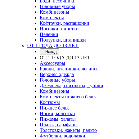
Боди, песочники
Головные уборы
Комбинезоны
Комплекты
Кофточки, распашонки
Носочки, пинетки
Пеленки
Ползунки, штанишки
ОТ 1 ГОДА ДО 13 ЛЕТ
Назад
ОТ 1 ГОДА ДО 13 ЛЕТ
Аксессуары
Брюки, штанишки, легинсы
Верхняя одежда
Головные уборы
Джемпера, свитшоты, туники
Комбинезоны
Комплекты нижнего белья
Костюмы
Нижнее бельё
Носки, колготки
Пижамы, халаты
Платья, сарафаны
Толстовки, жакеты, пальто
Футболки, водолазки