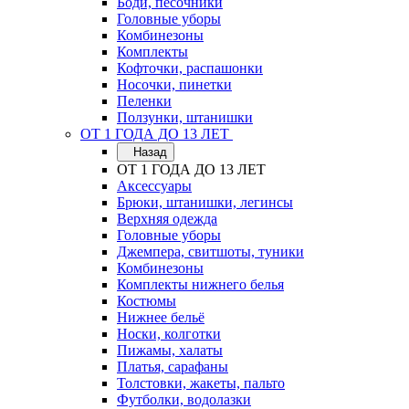
Боди, песочники
Головные уборы
Комбинезоны
Комплекты
Кофточки, распашонки
Носочки, пинетки
Пеленки
Ползунки, штанишки
ОТ 1 ГОДА ДО 13 ЛЕТ
Назад
ОТ 1 ГОДА ДО 13 ЛЕТ
Аксессуары
Брюки, штанишки, легинсы
Верхняя одежда
Головные уборы
Джемпера, свитшоты, туники
Комбинезоны
Комплекты нижнего белья
Костюмы
Нижнее бельё
Носки, колготки
Пижамы, халаты
Платья, сарафаны
Толстовки, жакеты, пальто
Футболки, водолазки