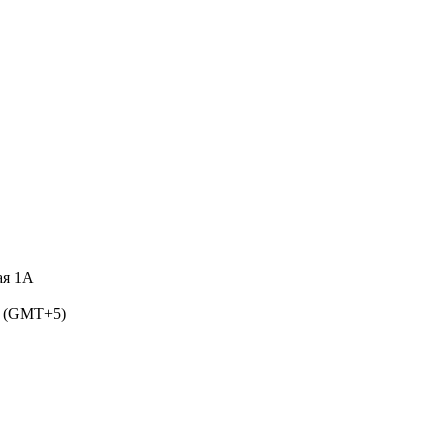
ая 1А
5 (GMT+5)