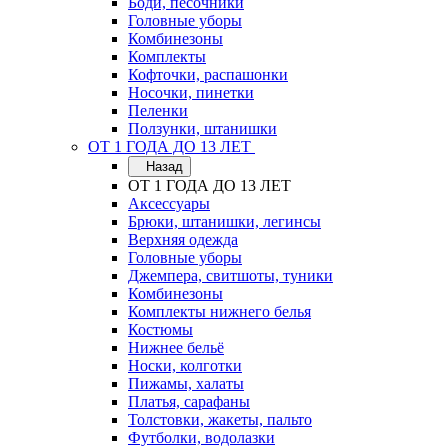
Боди, песочники
Головные уборы
Комбинезоны
Комплекты
Кофточки, распашонки
Носочки, пинетки
Пеленки
Ползунки, штанишки
ОТ 1 ГОДА ДО 13 ЛЕТ
Назад
ОТ 1 ГОДА ДО 13 ЛЕТ
Аксессуары
Брюки, штанишки, легинсы
Верхняя одежда
Головные уборы
Джемпера, свитшоты, туники
Комбинезоны
Комплекты нижнего белья
Костюмы
Нижнее бельё
Носки, колготки
Пижамы, халаты
Платья, сарафаны
Толстовки, жакеты, пальто
Футболки, водолазки